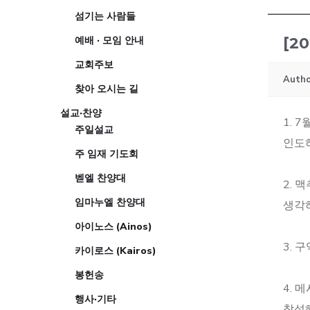
섬기는 사람들
예배 · 모임 안내
[2
교회주보
Autho
찾아 오시는 길
설교·찬양
1. 
주일설교
인도
주 임재 기도회
벧엘 찬양대
2. 
임마누엘 찬양대
생각
아이노스 (Ainos)
3. 
카이로스 (Kairos)
봉헌송
4. 
행사·기타
참석