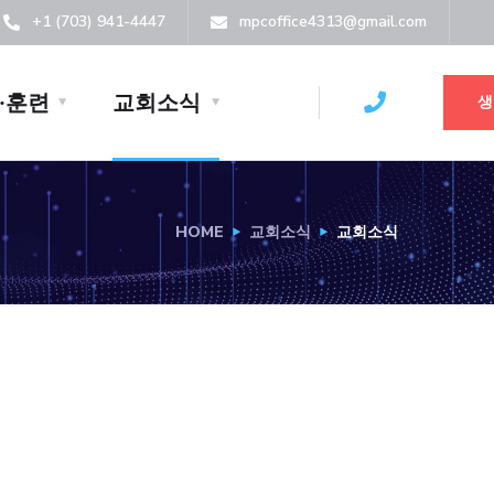
+1 (703) 941-4447
mpcoffice4313@gmail.com
·훈련
교회소식
생
HOME
교회소식
교회소식