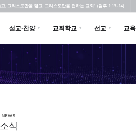
, 그리스도만을 닮고, 그리스도만을 전하는 교회" (딤후 1:13-14)
설교·찬양
교회학교
선교
교육
H NEWS
소식