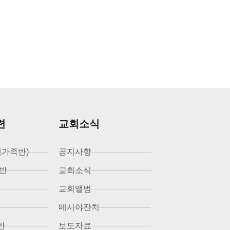
련
교회소식
새가족반)
공지사항
반
교회소식
교회앨범
메시야잔치
반
보도자료