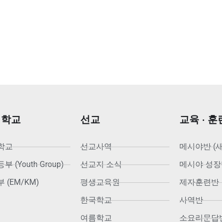
회학교
선교
교육 · 훈
학교
선교사역
메시야반 (
 (Youth Group)
선교지 소식
메시야 성장
 (EM/KM)
평생교육원
제자훈련반
한국학교
사역반
여름학교
소요리문답