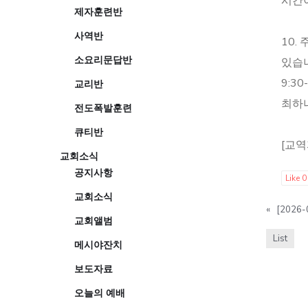
시간이
제자훈련반
사역반
10.
소요리문답반
있습니
9:3
교리반
최하나
전도폭발훈련
큐티반
[교역
교회소식
공지사항
Like
0
교회소식
«
[2026
교회앨범
List
메시야잔치
보도자료
오늘의 예배