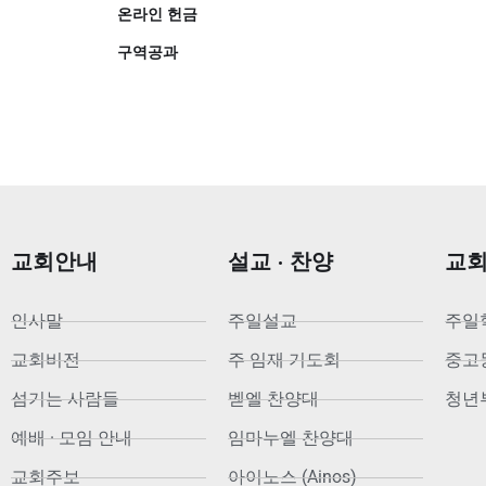
온라인 헌금
구역공과
교회안내
설교 · 찬양
교
인사말
주일설교
주일
교회비전
주 임재 기도회
중고등부
섬기는 사람들
벧엘 찬양대
청년부
예배 · 모임 안내
임마누엘 찬양대
교회주보
아이노스 (Ainos)