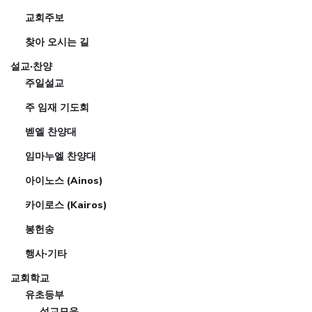
교회주보
찾아 오시는 길
설교·찬양
주일설교
주 임재 기도회
벧엘 찬양대
임마누엘 찬양대
아이노스 (Ainos)
카이로스 (Kairos)
봉헌송
행사·기타
교회학교
유초등부
설교모음