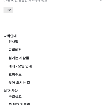
07월 03일 토요일 새벽예배 링크
»
List
교회안내
인사말
교회비전
섬기는 사람들
예배 · 모임 안내
교회주보
찾아 오시는 길
설교·찬양
주일설교
주 임재 기도회