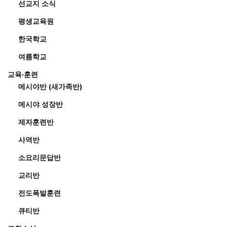
선교지 소식
평생교육원
한국학교
여름학교
교육·훈련
메시야반 (새가족반)
메시야 성장반
제자훈련반
사역반
소요리문답반
교리반
전도폭발훈련
큐티반