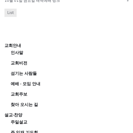
10월 01일 금요일 새벽예배 링크
»
List
교회안내
인사말
교회비전
섬기는 사람들
예배 · 모임 안내
교회주보
찾아 오시는 길
설교·찬양
주일설교
주 임재 기도회