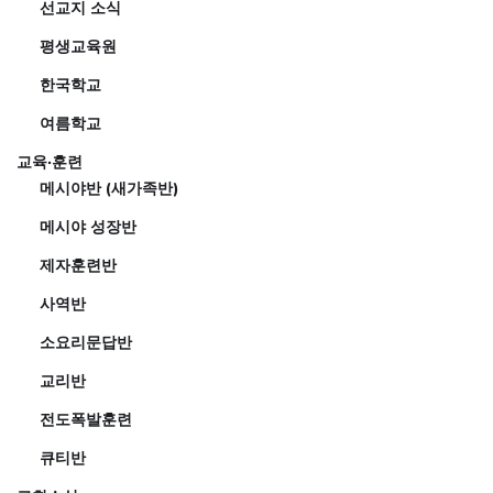
선교지 소식
평생교육원
한국학교
여름학교
교육·훈련
메시야반 (새가족반)
메시야 성장반
제자훈련반
사역반
소요리문답반
교리반
전도폭발훈련
큐티반