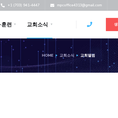
+1 (703) 941-4447
mpcoffice4313@gmail.com
·훈련
교회소식
생
HOME
교회소식
교회앨범