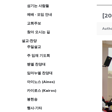
섬기는 사람들
예배 · 모임 안내
[2
교회주보
Autho
찾아 오시는 길
설교·찬양
주일설교
주 임재 기도회
벧엘 찬양대
임마누엘 찬양대
아이노스 (Ainos)
카이로스 (Kairos)
봉헌송
행사·기타