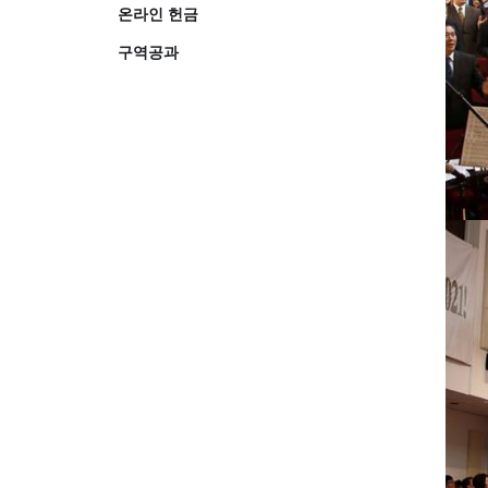
온라인 헌금
구역공과