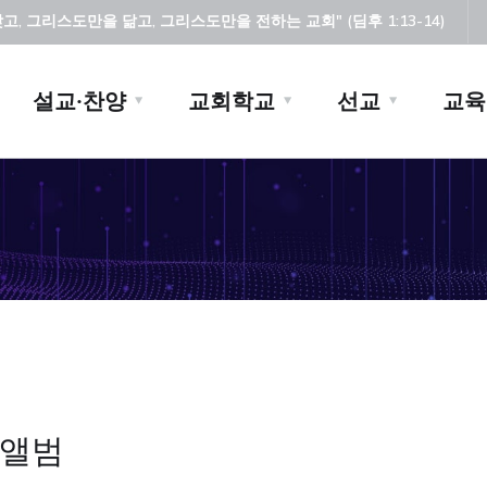
, 그리스도만을 닮고, 그리스도만을 전하는 교회" (딤후 1:13-14)
설교·찬양
교회학교
선교
교육
앨범