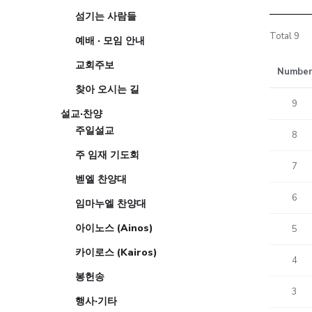
섬기는 사람들
Total 9
예배 · 모임 안내
교회주보
Number
찾아 오시는 길
9
설교·찬양
주일설교
8
주 임재 기도회
7
벧엘 찬양대
6
임마누엘 찬양대
아이노스 (Ainos)
5
카이로스 (Kairos)
4
봉헌송
3
행사·기타