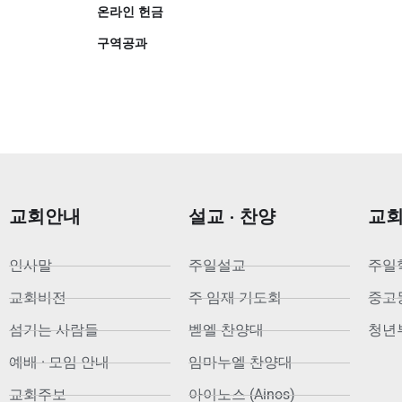
온라인 헌금
구역공과
교회안내
설교 · 찬양
교
인사말
주일설교
주일
교회비전
주 임재 기도회
중고등부
섬기는 사람들
벧엘 찬양대
청년부
예배 · 모임 안내
임마누엘 찬양대
교회주보
아이노스 (Ainos)