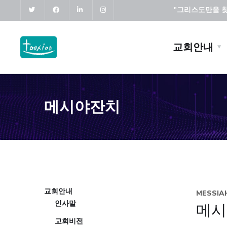
"그리스도만을 찾고
교회안내
메시야잔치
교회안내
MESSIA
인사말
메시
교회비전