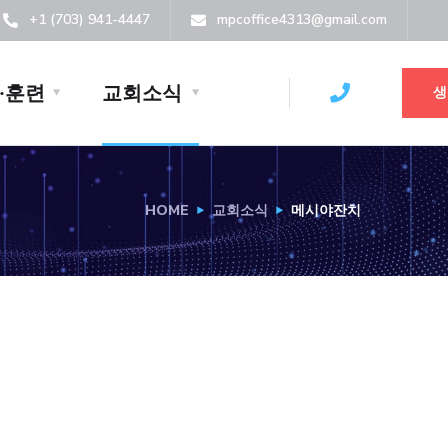
+1 (703) 941-4447
mpcoffice4313@gmail.com
·훈련
교회소식
생
HOME
교회소식
메시야잔치