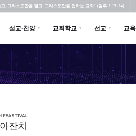
, 그리스도만을 닮고, 그리스도만을 전하는 교회" (딤후 1:13-14)
설교·찬양
교회학교
선교
교육
H FEASTIVAL
아잔치