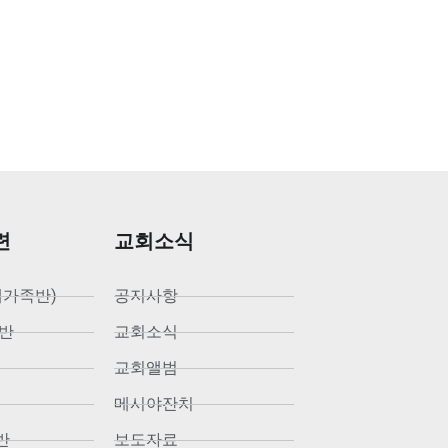
련
교회소식
새가족반)
공지사항
반
교회소식
교회앨범
메시야잔치
반
보도자료