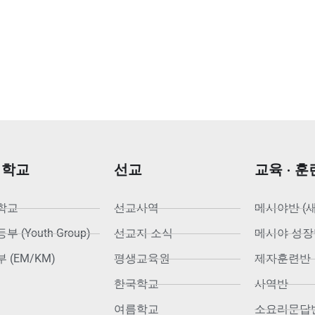
회학교
선교
교육 · 훈
학교
선교사역
메시야반 (
 (Youth Group)
선교지 소식
메시야 성장
 (EM/KM)
평생교육원
제자훈련반
한국학교
사역반
여름학교
소요리문답