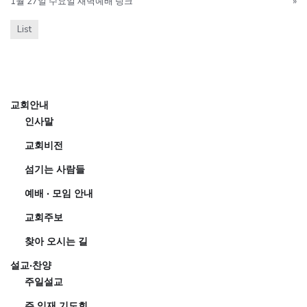
1월 27일 수요일 새벽예배 링크
»
List
교회안내
인사말
교회비전
섬기는 사람들
예배 · 모임 안내
교회주보
찾아 오시는 길
설교·찬양
주일설교
주 임재 기도회