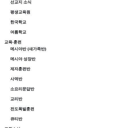
선교지 소식
평생교육원
한국학교
여름학교
교육·훈련
메시야반 (새가족반)
메시야 성장반
제자훈련반
사역반
소요리문답반
교리반
전도폭발훈련
큐티반