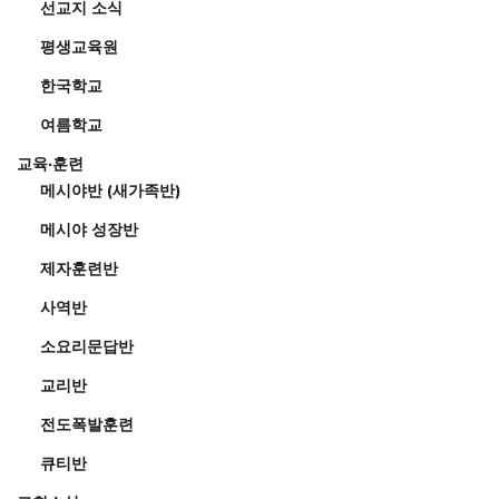
선교지 소식
평생교육원
한국학교
여름학교
교육·훈련
메시야반 (새가족반)
메시야 성장반
제자훈련반
사역반
소요리문답반
교리반
전도폭발훈련
큐티반