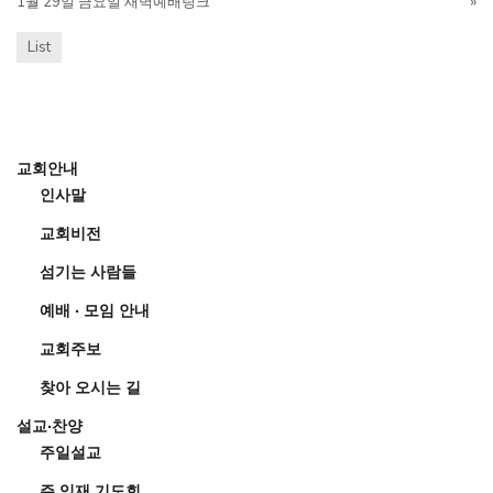
1월 29일 금요일 새벽예배링크
»
List
교회안내
인사말
교회비전
섬기는 사람들
예배 · 모임 안내
교회주보
찾아 오시는 길
설교·찬양
주일설교
주 임재 기도회