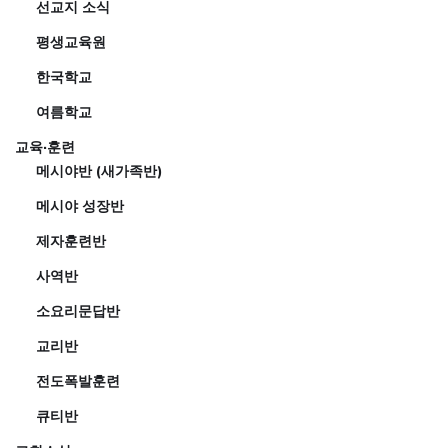
선교지 소식
평생교육원
한국학교
여름학교
교육·훈련
메시야반 (새가족반)
메시야 성장반
제자훈련반
사역반
소요리문답반
교리반
전도폭발훈련
큐티반