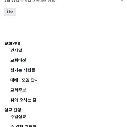
2월 11일 목요일 새벽예배 링크
»
List
교회안내
인사말
교회비전
섬기는 사람들
예배 · 모임 안내
교회주보
찾아 오시는 길
설교·찬양
주일설교
주 임재 기도회