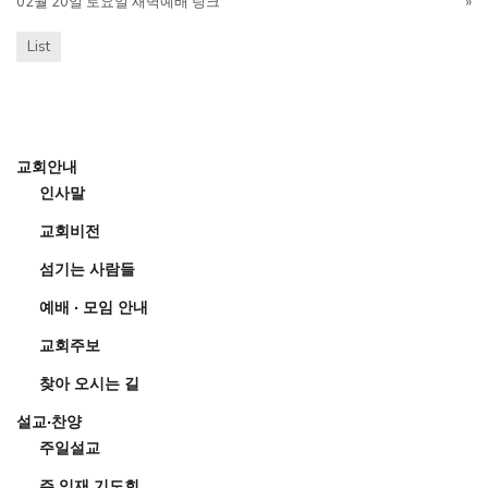
02월 20일 토요일 새벽예배 링크
»
List
교회안내
인사말
교회비전
섬기는 사람들
예배 · 모임 안내
교회주보
찾아 오시는 길
설교·찬양
주일설교
주 임재 기도회