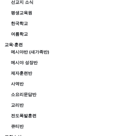
선교지 소식
평생교육원
한국학교
여름학교
교육·훈련
메시야반 (새가족반)
메시야 성장반
제자훈련반
사역반
소요리문답반
교리반
전도폭발훈련
큐티반