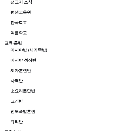
선교지 소식
평생교육원
한국학교
여름학교
교육·훈련
메시야반 (새가족반)
메시야 성장반
제자훈련반
사역반
소요리문답반
교리반
전도폭발훈련
큐티반