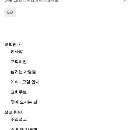
04월 15일 목요일 새벽예배 링크
»
List
교회안내
인사말
교회비전
섬기는 사람들
예배 · 모임 안내
교회주보
찾아 오시는 길
설교·찬양
주일설교
주 임재 기도회