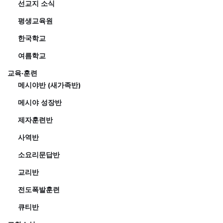
선교지 소식
평생교육원
한국학교
여름학교
교육·훈련
메시야반 (새가족반)
메시야 성장반
제자훈련반
사역반
소요리문답반
교리반
전도폭발훈련
큐티반