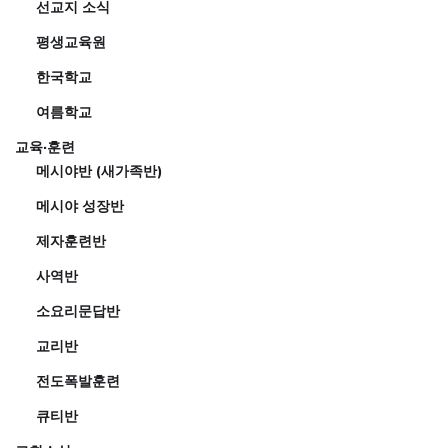
선교지 소식
평생교육원
한국학교
여름학교
교육·훈련
메시야반 (새가족반)
메시야 성장반
제자훈련반
사역반
소요리문답반
교리반
전도폭발훈련
큐티반