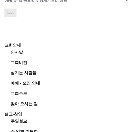
06월 04일 금요일 주임재기도회 링크
»
List
교회안내
인사말
교회비전
섬기는 사람들
예배 · 모임 안내
교회주보
찾아 오시는 길
설교·찬양
주일설교
주 임재 기도회