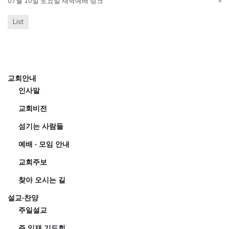
07월 10일 토요일 새벽예배 링크
»
List
교회안내
인사말
교회비전
섬기는 사람들
예배 · 모임 안내
교회주보
찾아 오시는 길
설교·찬양
주일설교
주 임재 기도회