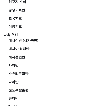
선교지 소식
평생교육원
한국학교
여름학교
교육·훈련
메시야반 (새가족반)
메시야 성장반
제자훈련반
사역반
소요리문답반
교리반
전도폭발훈련
큐티반