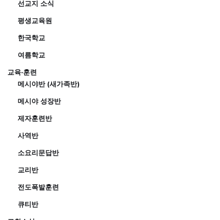
선교지 소식
평생교육원
한국학교
여름학교
교육·훈련
메시야반 (새가족반)
메시야 성장반
제자훈련반
사역반
소요리문답반
교리반
전도폭발훈련
큐티반