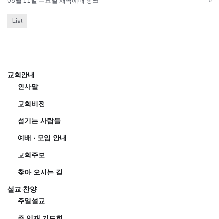
08월 11일 수요일 새벽예배 링크
»
List
교회안내
인사말
교회비전
섬기는 사람들
예배 · 모임 안내
교회주보
찾아 오시는 길
설교·찬양
주일설교
주 임재 기도회