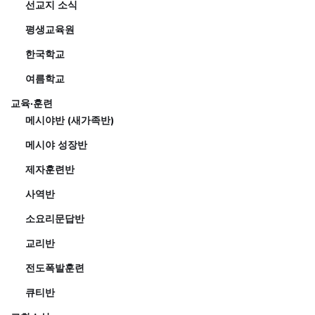
선교지 소식
평생교육원
한국학교
여름학교
교육·훈련
메시야반 (새가족반)
메시야 성장반
제자훈련반
사역반
소요리문답반
교리반
전도폭발훈련
큐티반