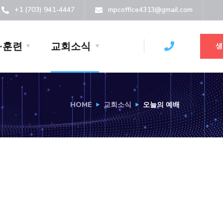
+1 (703) 941-4447
mpcoffice4313@gmail.com
·훈련
교회소식
생
HOME
교회소식
오늘의 예배