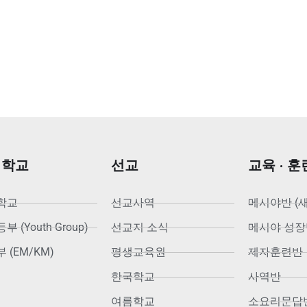
회학교
선교
교육 · 훈
학교
선교사역
메시야반 (
 (Youth Group)
선교지 소식
메시야 성장
 (EM/KM)
평생교육원
제자훈련반
한국학교
사역반
여름학교
소요리문답