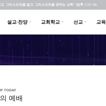
, 그리스도만을 닮고, 그리스도만을 전하는 교회" (딤후 1:13-14)
설교·찬양
교회학교
선교
교육
P TODAY
의 예배