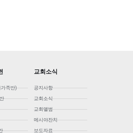
련
교회소식
새가족반)
공지사항
반
교회소식
교회앨범
메시야잔치
반
보도자료