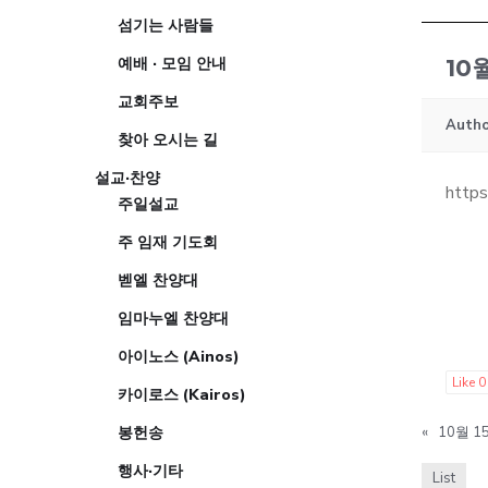
섬기는 사람들
예배 · 모임 안내
10
교회주보
Autho
찾아 오시는 길
설교·찬양
https
주일설교
주 임재 기도회
벧엘 찬양대
임마누엘 찬양대
아이노스 (Ainos)
Like
0
카이로스 (Kairos)
봉헌송
«
10월 
행사·기타
List