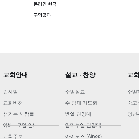
온라인 헌금
구역공과
교회안내
설교 · 찬양
교
인사말
주일설교
주일
교회비전
주 임재 기도회
중고등부
섬기는 사람들
벧엘 찬양대
청년부
예배 · 모임 안내
임마누엘 찬양대
교회주보
아이노스 (Ainos)