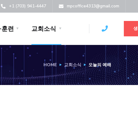
+1 (703) 941-4447
mpcoffice4313@gmail.com
·훈련
교회소식
생
HOME
교회소식
오늘의 예배