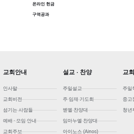
온라인 헌금
구역공과
교회안내
설교 · 찬양
교
인사말
주일설교
주일
교회비전
주 임재 기도회
중고등부
섬기는 사람들
벧엘 찬양대
청년부
예배 · 모임 안내
임마누엘 찬양대
교회주보
아이노스 (Ainos)