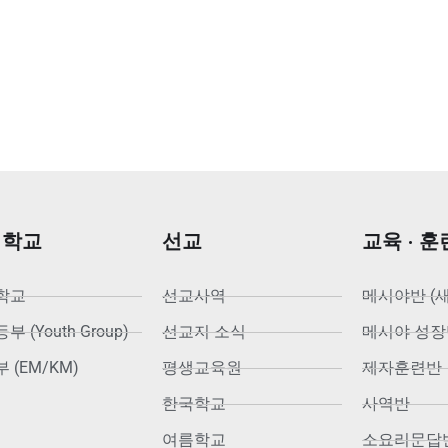
회학교
선교
교육 · 훈
학교
선교사역
메시야반 (
 (Youth Group)
선교지 소식
메시야 성장
 (EM/KM)
평생교육원
제자훈련반
한국학교
사역반
여름학교
소요리문답