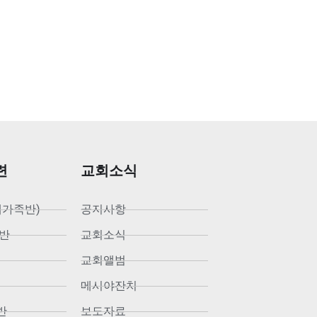
련
교회소식
새가족반)
공지사항
반
교회소식
교회앨범
메시야잔치
반
보도자료