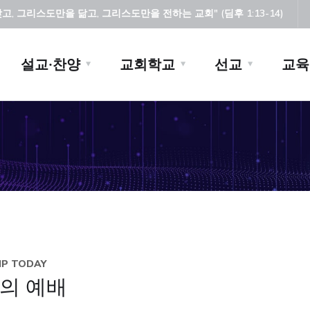
, 그리스도만을 닮고, 그리스도만을 전하는 교회" (딤후 1:13-14)
설교·찬양
교회학교
선교
교육
P TODAY
의 예배