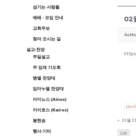
섬기는 사람들
예배 · 모임 안내
02
교회주보
Autho
찾아 오시는 길
설교·찬양
http
주일설교
주 임재 기도회
벧엘 찬양대
임마누엘 찬양대
아이노스 (Ainos)
Like
0
카이로스 (Kairos)
봉헌송
«
01월 
행사·기타
List