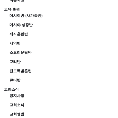
여름학교
교육·훈련
메시야반 (새가족반)
메시야 성장반
제자훈련반
사역반
소요리문답반
교리반
전도폭발훈련
큐티반
교회소식
공지사항
교회소식
교회앨범