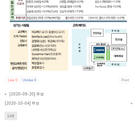
Like
0
Unlike
0
Print
«
[2020-09-20] 주보
[2020-10-04] 주보
»
List