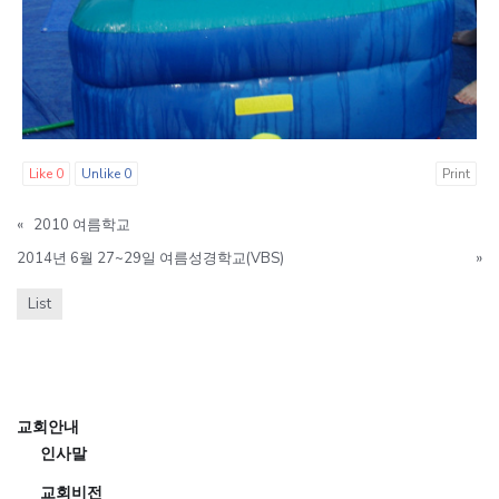
Like
0
Unlike
0
Print
«
2010 여름학교
2014년 6월 27~29일 여름성경학교(VBS)
»
List
교회안내
인사말
교회비전