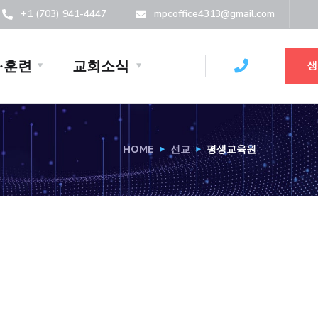
+1 (703) 941-4447
mpcoffice4313@gmail.com
·훈련
교회소식
생
HOME
선교
평생교육원