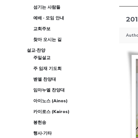
섬기는 사람들
예배 · 모임 안내
20
교회주보
Autho
찾아 오시는 길
설교·찬양
주일설교
주 임재 기도회
벧엘 찬양대
임마누엘 찬양대
아이노스 (Ainos)
카이로스 (Kairos)
봉헌송
행사·기타