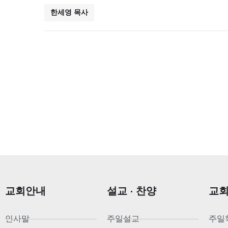
한세영 목사
교회안내
설교 · 찬양
교
인사말
주일설교
주일