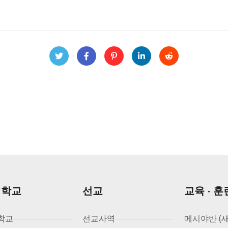
회학교
선교
교육 · 훈
학교
선교사역
메시야반 (