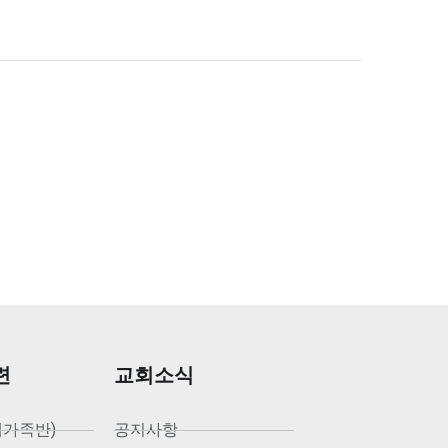
련
교회소식
새가족반)
공지사항