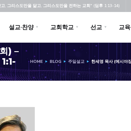
, 그리스도만을 닮고, 그리스도만을 전하는 교회" (딤후 1:13-14)
설교·찬양
교회학교
선교
교육
) –
:1-
HOME
BLOG
주일설교
한세영 목사 (메시야장로교