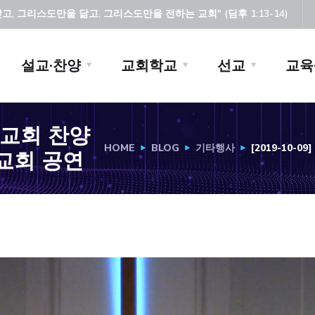
, 그리스도만을 닮고, 그리스도만을 전하는 교회" (딤후 1:13-14)
설교·찬양
교회학교
선교
교육
은혜교회 찬양
HOME
BLOG
기타행사
[2019-10-
교회 공연