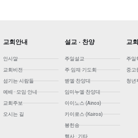
교회안내
설교 · 찬양
교
인사말
주일설교
주일
교회비전
주 임재 기도회
중고등부
섬기는 사람들
벧엘 찬양대
청년부
예배 · 모임 안내
임마누엘 찬양대
교회주보
아이노스 (Ainos)
오시는 길
카이로스 (Kairos)
봉헌송
행사 · 기타