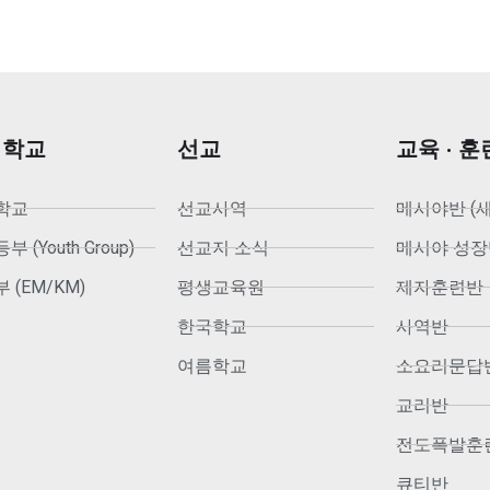
회학교
선교
교육 · 훈
학교
선교사역
메시야반 (
 (Youth Group)
선교지 소식
메시야 성장
 (EM/KM)
평생교육원
제자훈련반
한국학교
사역반
여름학교
소요리문답
교리반
전도폭발훈
큐티반