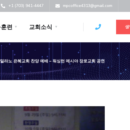
+1 (703) 941-4447
mpcoffice4313@gmail.com
·훈련
교회소식
생
09] 밀라노 은혜교회 찬양 예배 – 워싱턴 메시야 장로교회 공연