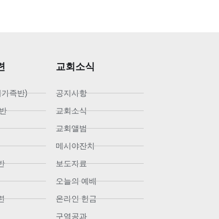
련
교회소식
새가족반)
공지사항
반
교회소식
교회앨범
메시야잔치
반
보도자료
오늘의 예배
련
온라인 헌금
구역공과