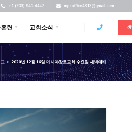
+1 (703) 941-4447
mpcoffice4313@gmail.com
·훈련
교회소식
생
설교
2020년 12월 16일 메시야장로교회 수요일 새벽예배