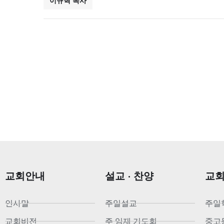
이규혁 목사
교회안내
설교 · 찬양
교
인사말
주일설교
주일
교회비전
주 임재 기도회
중고등부