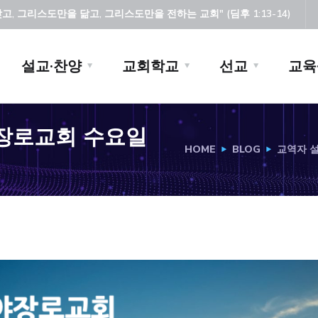
, 그리스도만을 닮고, 그리스도만을 전하는 교회" (딤후 1:13-14)
설교·찬양
교회학교
선교
교육
시야장로교회 수요일
HOME
BLOG
교역자 