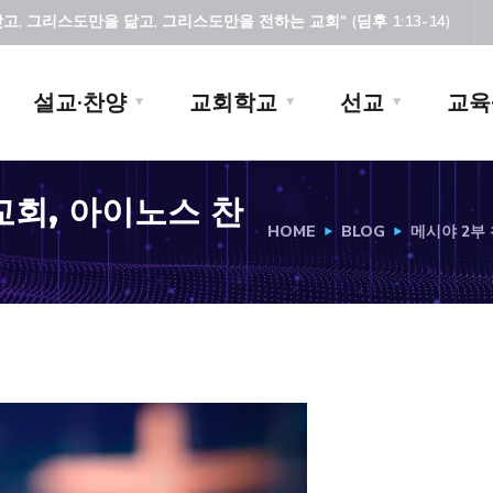
, 그리스도만을 닮고, 그리스도만을 전하는 교회" (딤후 1:13-14)
설교·찬양
교회학교
선교
교육
로교회, 아이노스 찬
HOME
BLOG
메시야 2부