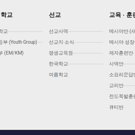
회학교
선교
교육 · 훈
학교
선교사역
메시야반 (
 (Youth Group)
선교지 소식
메시야 성장
 (EM/KM)
평생교육원
제자훈련반
한국학교
사역반
여름학교
소요리문답
교리반
전도폭발훈
큐티반