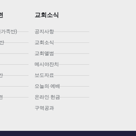
련
교회소식
새가족반)
공지사항
반
교회소식
교회앨범
메시야잔치
반
보도자료
오늘의 예배
련
온라인 헌금
구역공과