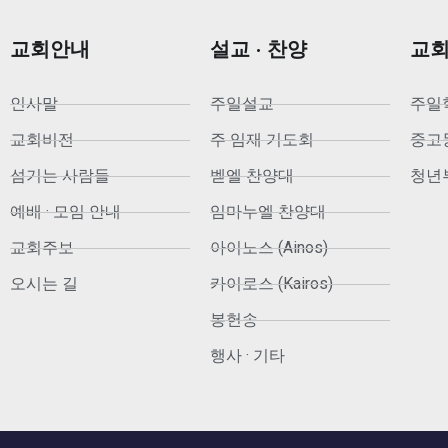
교회안내
설교 · 찬양
교
인사말
주일설교
주일
교회비전
주 임재 기도회
중고등부
섬기는 사람들
벧엘 찬양대
청년부
예배 · 모임 안내
임마누엘 찬양대
교회주보
아이노스 (Ainos)
오시는 길
카이로스 (Kairos)
봉헌송
행사 · 기타