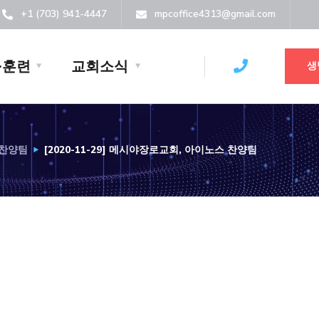
+1 (703) 941-4447
mpcoffice4313@gmail.com
·훈련
교회소식
생
 찬양팀
[2020-11-29] 메시야장로교회, 아이노스 찬양팀