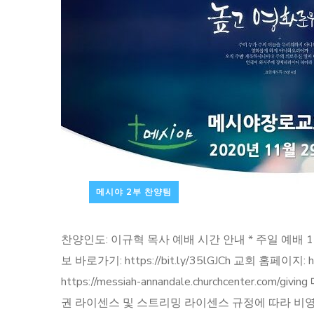
메시야 2부 찬양팀
찬양인도: 이규혁 목사 예배 시간 안내 * 주일 예배 1부: 08:20
보 바로가기: https://bit.ly/35lGJCh 교회 홈페이지:
https://messiah-annandale.churchcen
권 라이센스 및 스트리밍 라이센스 규정에 따라 비영리