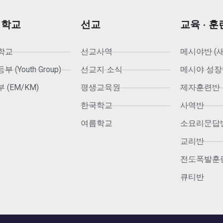
회학교
선교
교육 · 훈
학교
선교사역
메시야반 (
 (Youth Group)
선교지 소식
메시야 성장
 (EM/KM)
평생교육원
제자훈련반
한국학교
사역반
여름학교
소요리문답
교리반
전도폭발훈
큐티반