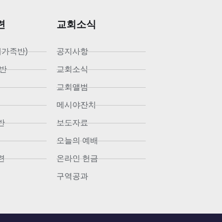
련
교회소식
새가족반)
공지사항
반
교회소식
교회앨범
메시야잔치
반
보도자료
오늘의 예배
련
온라인 헌금
구역공과