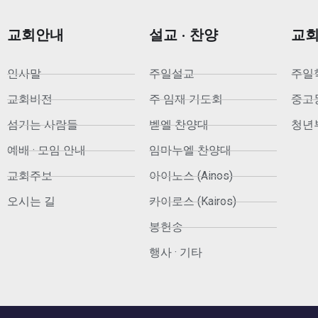
교회안내
설교 · 찬양
교
인사말
주일설교
주일
교회비전
주 임재 기도회
중고등부
섬기는 사람들
벧엘 찬양대
청년부
예배 · 모임 안내
임마누엘 찬양대
교회주보
아이노스 (Ainos)
오시는 길
카이로스 (Kairos)
봉헌송
행사 · 기타