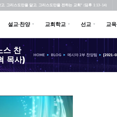
, 그리스도만을 닮고, 그리스도만을 전하는 교회" (딤후 1:13-14)
설교·찬양
교회학교
선교
교육
이노스 찬
HOME
BLOG
메시야 2부 찬양팀
[2021
혁 목사)