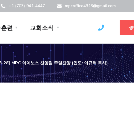
+1 (703) 941-4447
mpcoffice4313@gmail.com
·훈련
교회소식
생
-03-28] MPC 아이노스 찬양팀 주일찬양 (인도: 이규혁 목사)