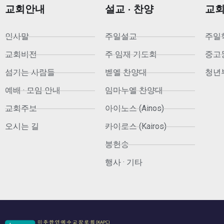
교회안내
설교 · 찬양
교
인사말
주일설교
주일
교회비전
주 임재 기도회
중고등부
섬기는 사람들
벧엘 찬양대
청년부
예배 · 모임 안내
임마누엘 찬양대
교회주보
아이노스 (Ainos)
오시는 길
카이로스 (Kairos)
봉헌송
행사 · 기타