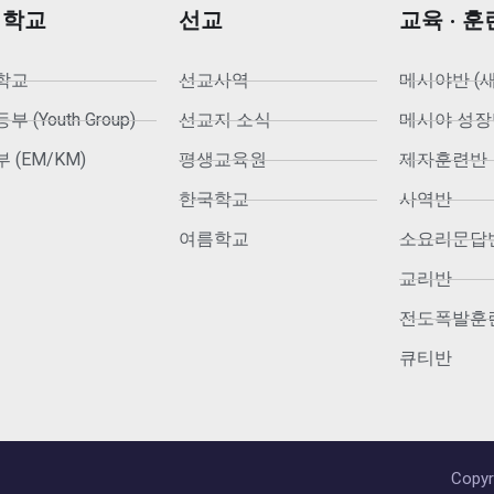
회학교
선교
교육 · 훈
학교
선교사역
메시야반 (
 (Youth Group)
선교지 소식
메시야 성장
 (EM/KM)
평생교육원
제자훈련반
한국학교
사역반
여름학교
소요리문답
교리반
전도폭발훈
큐티반
Copyr