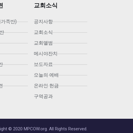
련
교회소식
새가족반)
공지사항
반
교회소식
교회앨범
메시야잔치
반
보도자료
오늘의 예배
련
온라인 헌금
구역공과
ight © 2020 MPCOW.org. All Rights Reserved.