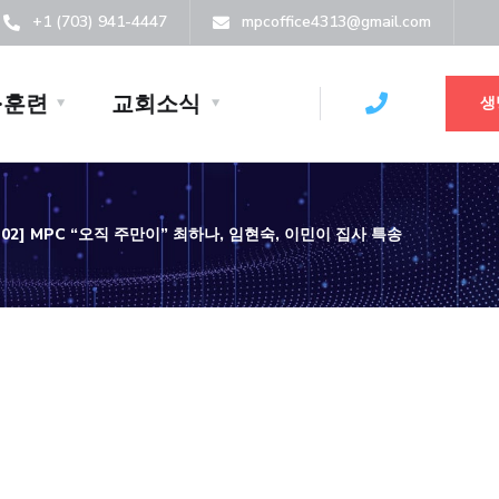
+1 (703) 941-4447
mpcoffice4313@gmail.com
·훈련
교회소식
생
05-02] MPC “오직 주만이” 최하나, 임현숙, 이민이 집사 특송