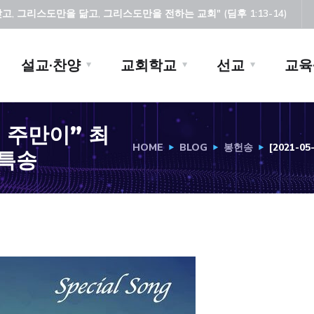
, 그리스도만을 닮고, 그리스도만을 전하는 교회" (딤후 1:13-14)
설교·찬양
교회학교
선교
교육
오직 주만이” 최
HOME
BLOG
봉헌송
[2021-
 특송