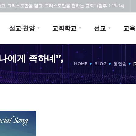
, 그리스도만을 닮고, 그리스도만을 전하는 교회" (딤후 1:13-14)
설교·찬양
교회학교
선교
교육
가 나에게 족하네”,
HOME
BLOG
봉헌송