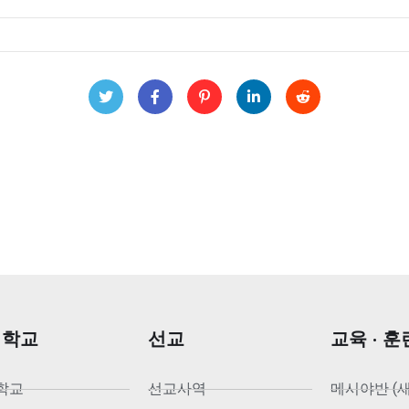
회학교
선교
교육 · 훈
학교
선교사역
메시야반 (