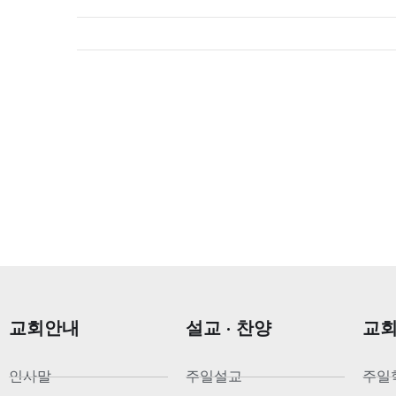
교회안내
설교 · 찬양
교
인사말
주일설교
주일