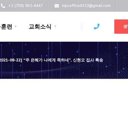
+1 (703) 941-4447
mpcoffice4313@gmail.com
·훈련
교회소식
생
[2021-08-22] “주 은혜가 나에게 족하네”, 신현오 집사 특송