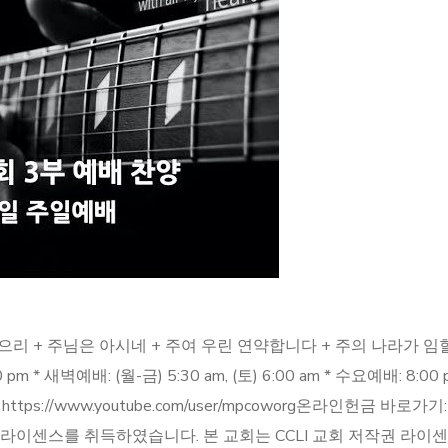
리 + 주님은 아시네 + 주여 우린 연약합니다 + 주의 나라가 임할때
00 pm * 새벽예배: (월-금) 5:30​ am, (토) 6:00 am * 수요예배: 8:00
tps://www.youtube.com/user/mpcoworg​ 온라인헌금 바로가기: htt
 라이센스를 취득하였습니다. 본 교회는 CCLI 교회 저작권 라이