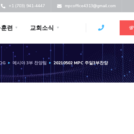
+1 (703) 941-4447
mpcoffice4313@gmail.com
·훈련
교회소식
생
OG
메시야 3부 찬양팀
20210502 MPC 주일3부찬양