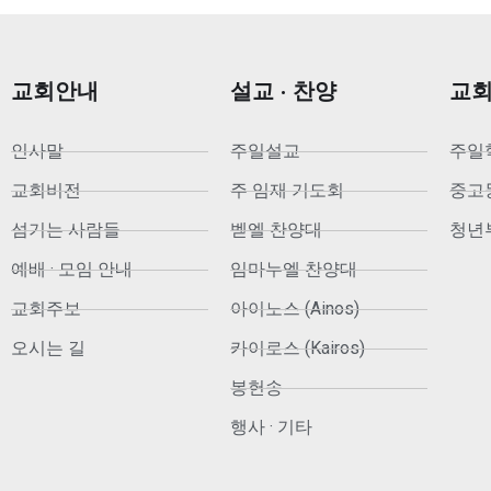
교회안내
설교 · 찬양
교
인사말
주일설교
주일
교회비전
주 임재 기도회
중고등부
섬기는 사람들
벧엘 찬양대
청년부
예배 · 모임 안내
임마누엘 찬양대
교회주보
아이노스 (Ainos)
오시는 길
카이로스 (Kairos)
봉헌송
행사 · 기타