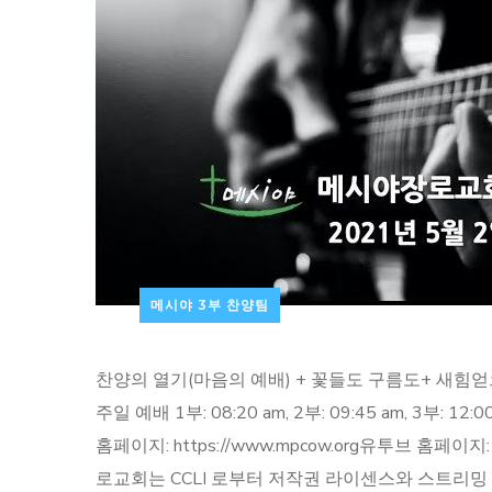
메시야 3부 찬양팀
찬양의 열기(마음의 예배) + 꽃들도 구름도+ 새힘얻으
주일 예배 1부: 08:20​ am, 2부: 09:45​ am, 3부: 12:
홈페이지: https://www.mpcow.org​ 유투브 홈페이지: ht
로교회는 CCLI 로부터 저작권 라이센스와 스트리밍