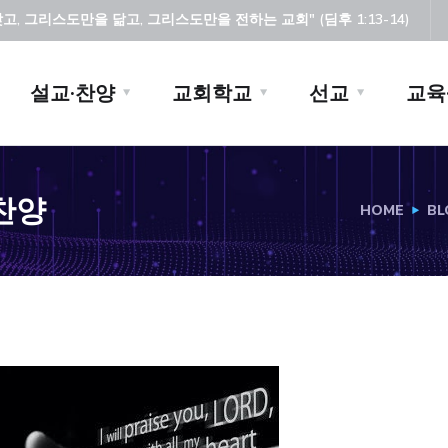
, 그리스도만을 닮고, 그리스도만을 전하는 교회" (딤후 1:13-14)
설교·찬양
교회학교
선교
교육
부찬양
HOME
BL