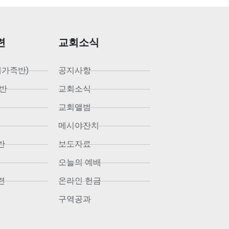
련
교회소식
새가족반)
공지사항
반
교회소식
교회앨범
메시야잔치
반
보도자료
오늘의 예배
련
온라인 헌금
구역공과