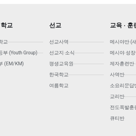
회학교
선교
교육 · 훈
학교
선교사역
메시야반 (
 (Youth Group)
선교지 소식
메시야 성장
 (EM/KM)
평생교육원
제자훈련반
한국학교
사역반
여름학교
소요리문답
교리반
전도폭발훈
큐티반