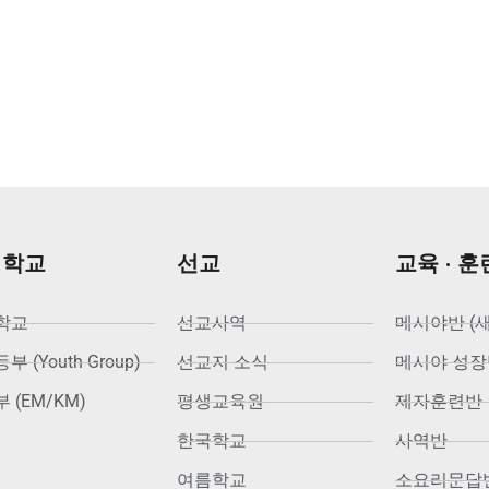
회학교
선교
교육 · 훈
학교
선교사역
메시야반 (
 (Youth Group)
선교지 소식
메시야 성장
 (EM/KM)
평생교육원
제자훈련반
한국학교
사역반
여름학교
소요리문답