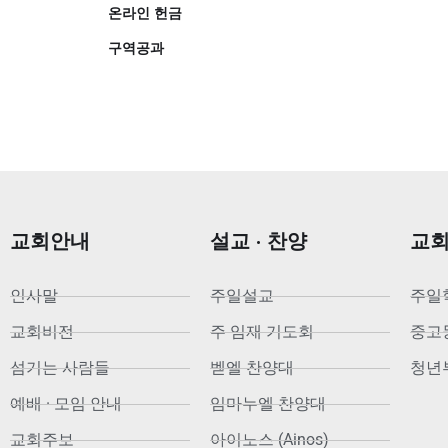
온라인 헌금
구역공과
교회안내
설교 · 찬양
교
인사말
주일설교
주일
교회비전
주 임재 기도회
중고등부
섬기는 사람들
벧엘 찬양대
청년부
예배 · 모임 안내
임마누엘 찬양대
교회주보
아이노스 (Ainos)