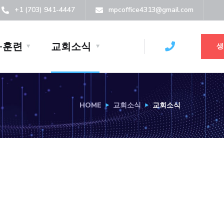
+1 (703) 941-4447
mpcoffice4313@gmail.com
·훈련
교회소식
생
HOME
교회소식
교회소식