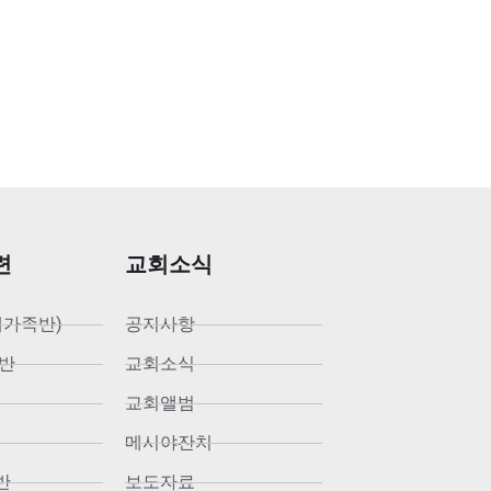
련
교회소식
새가족반)
공지사항
반
교회소식
교회앨범
메시야잔치
반
보도자료