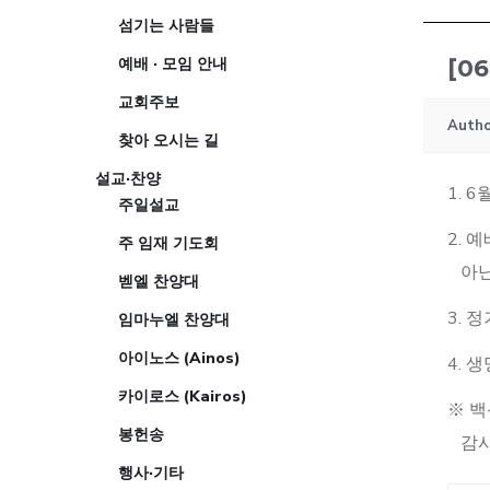
섬기는 사람들
예배 · 모임 안내
[0
교회주보
Autho
찾아 오시는 길
설교·찬양
1. 
주일설교
2. 
주 임재 기도회
아닌
벧엘 찬양대
3. 
임마누엘 찬양대
아이노스 (Ainos)
4. 
카이로스 (Kairos)
※ 백
봉헌송
감사
행사·기타