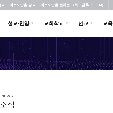
, 그리스도만을 닮고, 그리스도만을 전하는 교회" (딤후 1:13-14)
설교·찬양
교회학교
선교
교육
H NEWS
소식